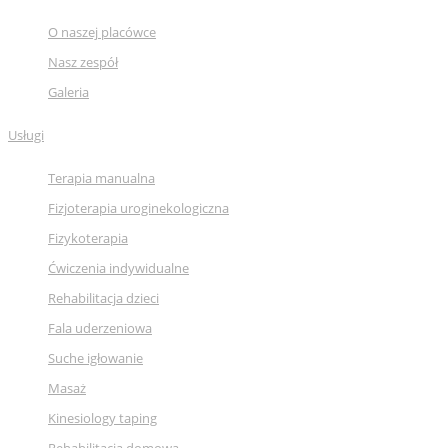
O naszej placówce
Nasz zespół
Galeria
Usługi
Terapia manualna
Fizjoterapia uroginekologiczna
Fizykoterapia
Ćwiczenia indywidualne
Rehabilitacja dzieci
Fala uderzeniowa
Suche igłowanie
Masaż
Kinesiology taping