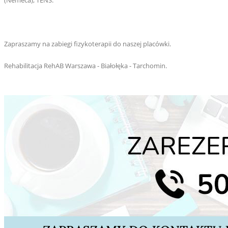
(Nemeca), TENS.
Zapraszamy na zabiegi fizykoterapii do naszej placówki.
Rehabilitacja RehAB Warszawa - Białołęka - Tarchomin.