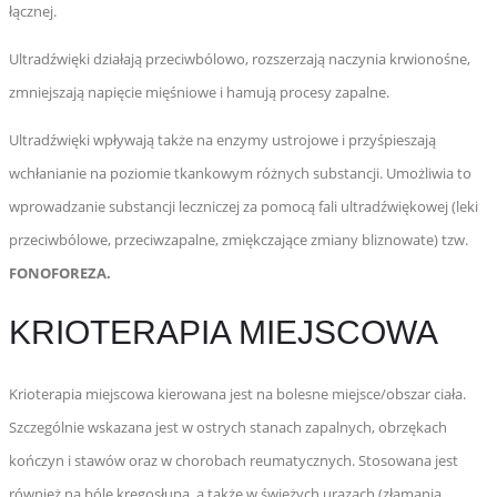
łącznej.
Ultradźwięki działają przeciwbólowo, rozszerzają naczynia krwionośne,
zmniejszają napięcie mięśniowe i hamują procesy zapalne.
Ultradźwięki wpływają także na enzymy ustrojowe i przyśpieszają
wchłanianie na poziomie tkankowym różnych substancji. Umożliwia to
wprowadzanie substancji leczniczej za pomocą fali ultradźwiękowej (leki
przeciwbólowe, przeciwzapalne, zmiękczające zmiany bliznowate) tzw.
FONOFOREZA.
KRIOTERAPIA MIEJSCOWA
Krioterapia miejscowa kierowana jest na bolesne miejsce/obszar ciała.
Szczególnie wskazana jest w ostrych stanach zapalnych, obrzękach
kończyn i stawów oraz w chorobach reumatycznych. Stosowana jest
również na bóle kręgosłupa, a także w świeżych urazach (złamania,