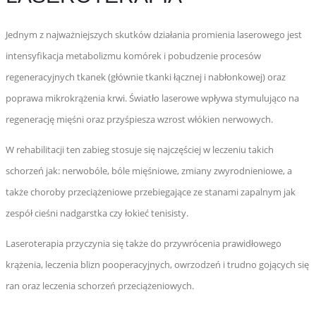
Jednym z najważniejszych skutków działania promienia laserowego jest
intensyfikacja metabolizmu komórek i pobudzenie procesów
regeneracyjnych tkanek (głównie tkanki łącznej i nabłonkowej) oraz
poprawa mikrokrążenia krwi. Światło laserowe wpływa stymulująco na
regenerację mięśni oraz przyśpiesza wzrost włókien nerwowych.
W rehabilitacji ten zabieg stosuje się najczęściej w leczeniu takich
schorzeń jak: nerwobóle, bóle mięśniowe, zmiany zwyrodnieniowe, a
także choroby przeciążeniowe przebiegające ze stanami zapalnym jak
zespół cieśni nadgarstka czy łokieć tenisisty.
Laseroterapia przyczynia się także do przywrócenia prawidłowego
krążenia, leczenia blizn pooperacyjnych, owrzodzeń i trudno gojących się
ran oraz leczenia schorzeń przeciążeniowych.