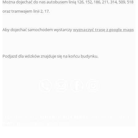
Można dojechać do nas autobusem linią 126, 152, 186, 211, 314, 509, 518
oraz tramwajem linii 2, 17.
Aby dojechać samochodem wystarczy
wyznaczyć trasę z google maps
Podjazd dla wózków znajduje się na końcu budynku.
Copyright © 2022
REHABILITACJA REHAB
. Wdrożenie: Studio
WWW,
Projektowanie stron www