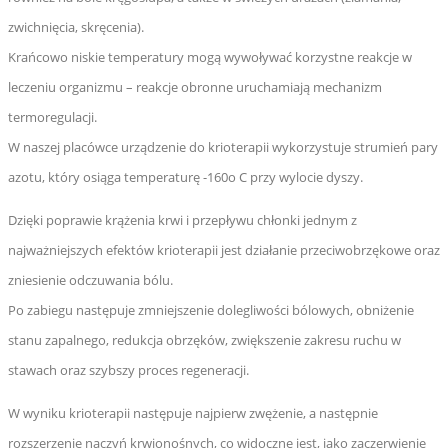
zwichnięcia, skręcenia).
Krańcowo niskie temperatury mogą wywoływać korzystne reakcje w
leczeniu organizmu – reakcje obronne uruchamiają mechanizm
termoregulacji.
W naszej placówce urządzenie do krioterapii wykorzystuje strumień pary
azotu, który osiąga temperaturę -160o C przy wylocie dyszy.
Dzięki poprawie krążenia krwi i przepływu chłonki jednym z
najważniejszych efektów krioterapii jest działanie przeciwobrzękowe oraz
zniesienie odczuwania bólu.
Po zabiegu następuje zmniejszenie dolegliwości bólowych, obniżenie
stanu zapalnego, redukcja obrzęków, zwiększenie zakresu ruchu w
stawach oraz szybszy proces regeneracji.
W wyniku krioterapii następuje najpierw zwężenie, a następnie
rozszerzenie naczyń krwionośnych, co widoczne jest, jako zaczerwienie